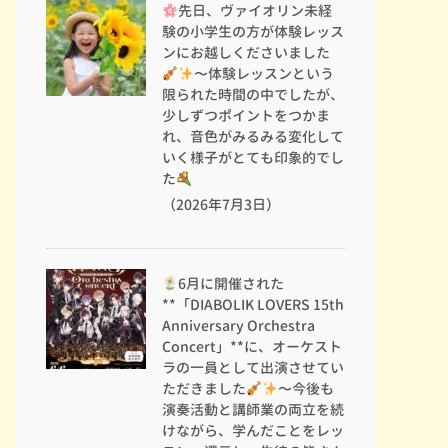
先日、ヴァイオリン未経
験の小学生の方が体験レッス
ンにお越しくださいました
〜体験レッスンという
限られた時間の中でしたが、
少しずつポイントをつかま
れ、音色がみるみる変化して
いく様子がとても印象的でし
た
（2026年7月3日）
6月に開催された
**「DIABOLIK LOVERS 15th
Anniversary Orchestra
Concert」**に、オーケスト
ラの一員として出演させてい
ただきました
〜今後も
演奏活動と講師業の両立を続
けながら、学んだことをレッ