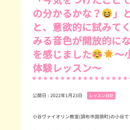
「今気をつけたこと
の分かるかな？
」
と、意欲的に試みて
みる音色が開放的に
を感じました
〜
体験レッスン〜
公開日 :
2022年1月23日
レッスン日記
小谷ヴァイオリン教室
(
調布市国領町
)
の小谷で