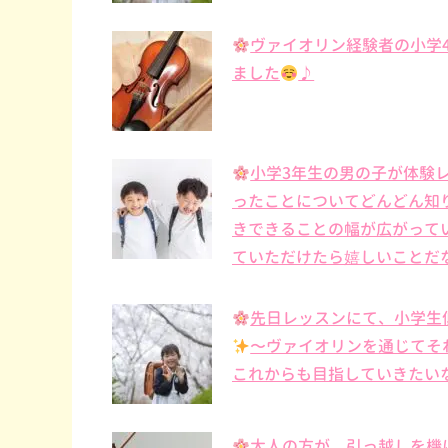
ヴァイオリン経験者の小学
ました
♪
小学3年生の男の子が体験
ったことについてどんどん知
きできることの幅が広がって
ていただけたら嬉しいことだ
先日レッスンにて、小学生
〜ヴァイオリンを通じてそ
これからも目指していきたい
大人の方が、引っ越しを機