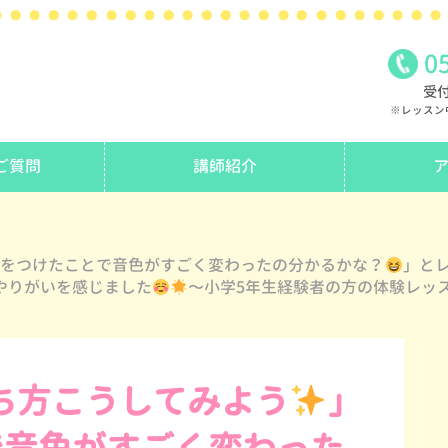
0
受付
※レッスン
ご質問
講師紹介
気をつけたことで音色がすごく変わったの分かるかな？
」と
やりがいを感じました
〜小学5年生経験者の方の体験レッ
ち方こうしてみよう
」