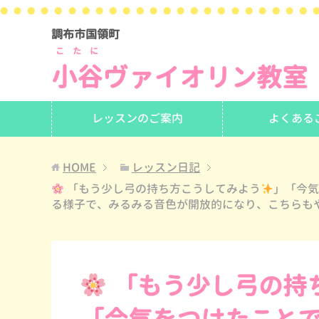
調布市国領町
こたに
小谷
ヴァイオリン教室
レッスンのご案内
よくある
HOME
レッスン日記
「もう少し弓の持ち方こうしてみよう
」「今
る様子で、みるみる音色が開放的になり、こちらも
「もう少し弓の持