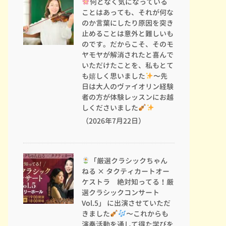
何となく気になっている
ことはあっても、それが何な
のか言葉にしたり原因を突き
止めることは意外と難しいも
のです。だからこそ、そのモ
ヤモヤが解消されたと喜んで
いただけたことを、私もとて
も嬉しく思いました
〜先
日は大人のヴァイオリン経験
者の方が体験レッスンにお越
しくださいました
（2026年7月22日）
「厳選クラシックちゃん
ねる × タクティカートオー
ケストラ 絶対知ってる！厳
選クラシックコンサート
Vol.5」 に出演させていただ
きました
〜これからも
演奏活動を通して得た学びを