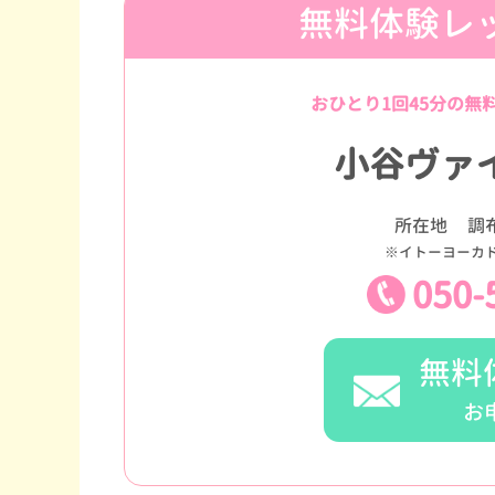
無料体験レ
おひとり1回45分の無
小谷ヴァ
所在地
調
※イトーヨーカ
050-
無料
お